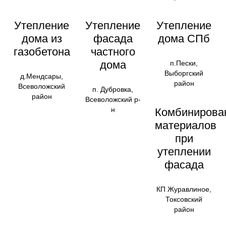
Утепление
Утепление
Утепление
дома из
фасада
дома СПб
газобетона
частного
дома
п.Пески,
Выборгский
д.Мендсары,
район
Всеволожский
п. Дубровка,
район
Всеволожский р-
н
Комбинирова
материалов
при
утеплении
фасада
КП Журавлиное,
Токсовский
район