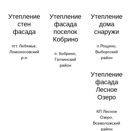
Утепление
Утепление
Утепление
стен
фасада
дома
фасада
поселок
снаружи
Кобрино
пгт. Лебяжье,
п.Рощино,
Ломоносовский
Выборгский
п. Кобрино,
р-н
район
Гатчинский
район
Утепление
фасада
Лесное
Озеро
КП Лесное
Озеро,
Всеволожский
район