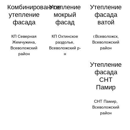
Комбинированное
Утепление
Утепление
утепление
мокрый
фасада
фасада
фасад
ватой
КП Северная
КП Охтинское
г.Всеволожск,
Жемчужина,
раздолье,
Всеволожский
Всеволожский
Всеволожский р-
район
район
н
Утепление
фасада
СНТ
Памир
СНТ Памир,
Всеволожский
район